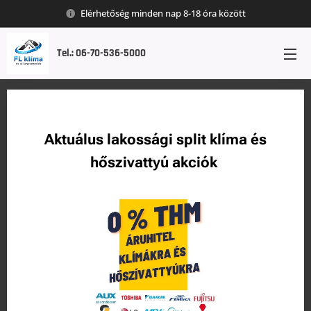
Elérhetőség minden nap 8-18 óra között
Tel.: 06-70-536-5000
Aktuálus lakossági split klíma és
hőszivattyú akciók