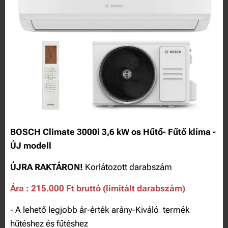
BOSCH Climate 3000i 3,6 kW os Hűtő- Fűtő klíma -
ÚJ modell
ÚJRA RAKTÁRON!
Korlátozott darabszám
Ára : 215.000 Ft bruttó (limitált darabszám)
- A lehető legjobb ár-érték arány-Kiváló termék
hűtéshez és fűtéshez