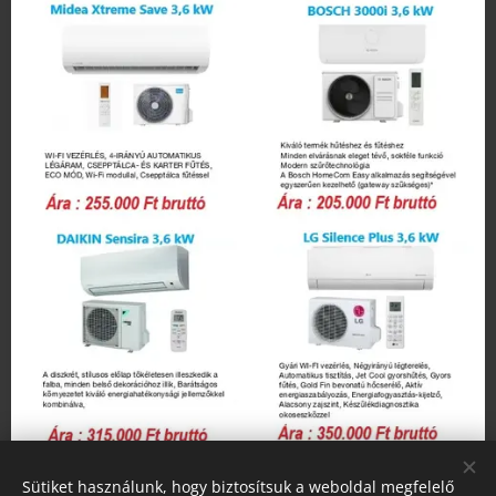
Sütiket használunk, hogy biztosítsuk a weboldal megfelelő